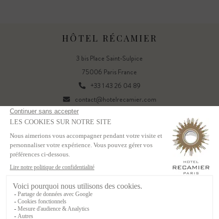
HÔTEL RÉCAMIER
3 bis Place Saint-Sulpice
75006 Paris France
+33 1 43 26 04 89
contact@hotelrecamier.com
FR
EN
Powered by