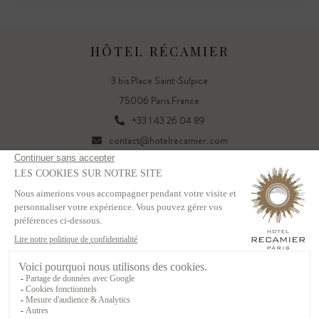
HÔTEL RÉCAMIER
3 bis Place Saint-Sulpice
75006 Paris France
+33 1 43 26 04 89
contact@hotelrecamier.com
FR
EN
Powered by