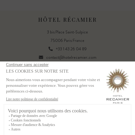
HÔTEL RÉCAMIER
3 bis Place Saint-Sulpice
75006 Paris France
+33 1 43 26 04 89
contact@hotelrecamier.com
FR
EN
Powered by