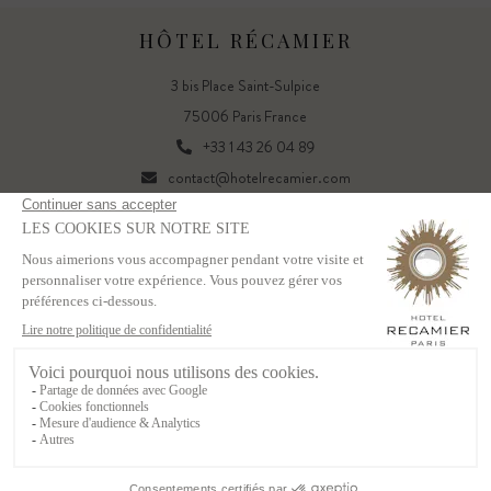
HÔTEL RÉCAMIER
3 bis Place Saint-Sulpice
75006 Paris France
+33 1 43 26 04 89
contact@hotelrecamier.com
FR
EN
Powered by