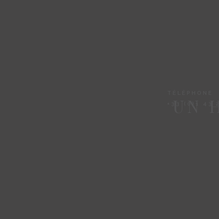
TÉLÉPHONE
UN 
+33 (0)1 43 