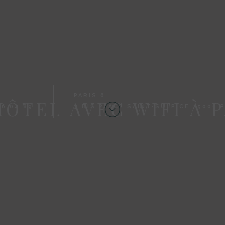
PARIS 6
HÔTEL AVEC WIFI À P
26 04 89
3 BIS PLACE SAINT-SULPICE 75006 