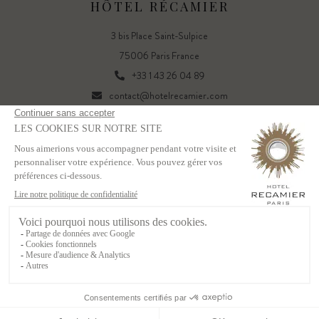
HÔTEL RÉCAMIER
3 bis Place Saint-Sulpice
75006 Paris France
+33 1 43 26 04 89
contact@hotelrecamier.com
FR
EN
Powered by